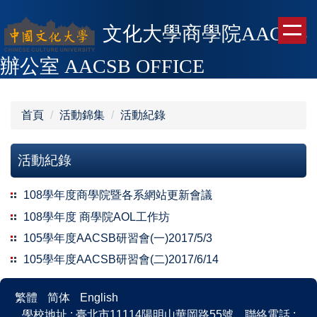
跳
到
文化大學商學院AACSB
主
辦公室
AACSB OFFICE
要
內
容
區
首頁
活動錦集
活動紀錄
活動紀錄
108學年度商學院暨各系網站更新會議
108學年度 商學院AOL工作坊
105學年度AACSB研習會(一)2017/5/3
105學年度AACSB研習會(二)2017/6/14
繁體
简体
English
學校地址 : 臺北市11114陽明山華岡路55號，聯絡電話 :