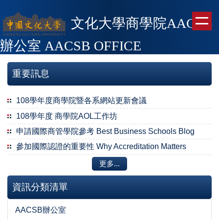
跳
到
文化大學商學院AACSB
主
辦公室
AACSB OFFICE
要
內
容
重要訊息
區
108學年度商學院暨各系網站更新會議
108學年度 商學院AOL工作坊
申請國際商管學院參考 Best Business Schools Blog
參加國際認證的重要性 Why Accreditation Matters
更多...
資訊分類清單
AACSB辦公室